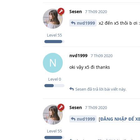
Sesen
7 Th09 2020
nvd1999
x2 đến x5 thôi b ơi 
Level
55
nvd1999
7 Th09 2020
N
oki vậy x5 đi thanks
Level
0
Sesen
đã trả lời bài viết này.
Sesen
7 Th09 2020
nvd1999
[
ĐĂNG NHẬP ĐỂ XE
Level
55