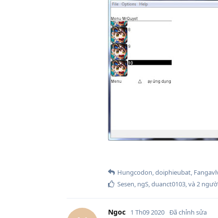
Hungcodon
,
doiphieubat
,
Fangavl
Sesen
,
ngS
,
duanct0103
, và
2
người
Ngoc
1 Th09 2020
Đã chỉnh sửa