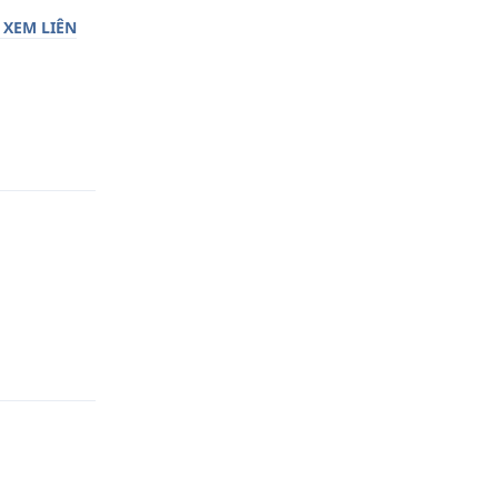
 XEM LIÊN
Trả lời
Trả lời