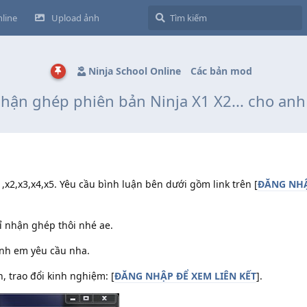
line
Upload ảnh
Ninja School Online
Các bản mod
hận ghép phiên bản Ninja X1 X2... cho an
x2,x3,x4,x5. Yêu cầu bình luận bên dưới gồm link trên [
ĐĂNG NHẬ
ỉ nhận ghép thôi nhé ae.
 anh em yêu cầu nha.
 trao đổi kinh nghiệm: [
ĐĂNG NHẬP ĐỂ XEM LIÊN KẾT
].