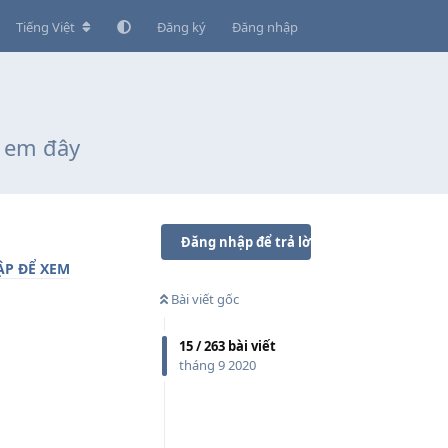
Tiếng Việt
Đăng ký
Đăng nhập
h em đây
Đăng nhập để trả lời
P ĐỂ XEM
Bài viết gốc
15
/
263
bài viết
tháng 9 2020