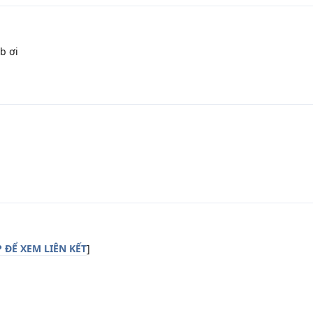
b ơi
ĐỂ XEM LIÊN KẾT
]