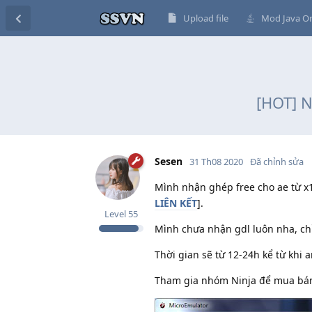
Upload file
Mod Java On
[HOT] N
Sesen
31 Th08 2020
Đã chỉnh sửa
Mình nhận ghép free cho ae từ x1,
LIÊN KẾT
].
Level
55
Mình chưa nhận gdl luôn nha, ch
Thời gian sẽ từ 12-24h kể từ khi
Tham gia nhóm Ninja để mua bán,