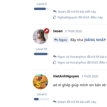
Level
0
Sesen
đã trả lời bài viết này.
NghiaNguyen
đã thích điều này
.
Sesen
3 Th09 2020
Ngoc
đây nha [
ĐĂNG NHẬP 
Level
55
Ngoc
và
Vovanphuc
đã trả lời bài v
Ngoc
và
Vovanphuc
đã thích điều 
VietAnhNguyen
3 Th09 2020
ad ơi ghép giúp mình xin bản x6 
Level
0
Sesen
đã trả lời bài viết này.