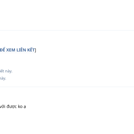
ĐỂ XEM LIÊN KẾT
]
iết này.
này
.
với được ko ạ