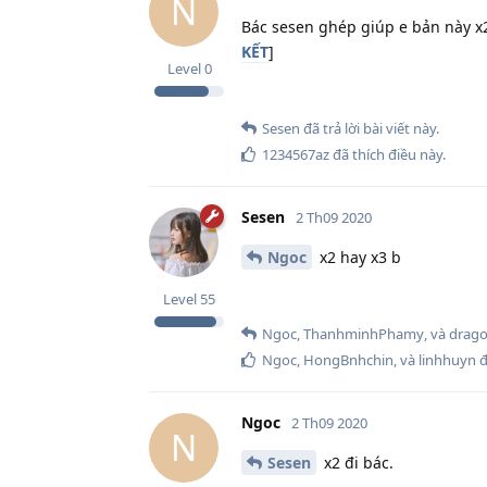
N
Bác sesen ghép giúp e bản này x2
KẾT
]
Level
0
Sesen
đã trả lời bài viết này.
1234567az
đã thích điều này
.
Sesen
2 Th09 2020
Ngoc
x2 hay x3 b
Level
55
Ngoc
,
ThanhminhPhamy
, và
drag
Ngoc
,
HongBnhchin
, và
linhhuyn
đ
Ngoc
2 Th09 2020
N
Sesen
x2 đi bác.