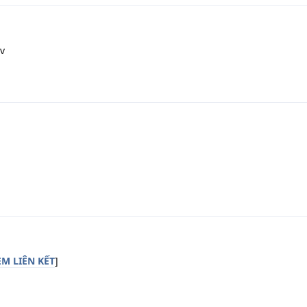
:v
M LIÊN KẾT
]