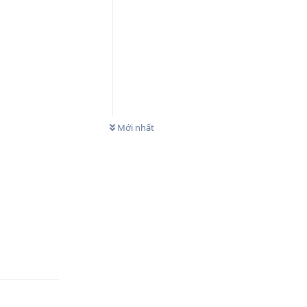
0
CHƯA XEM
Mới nhất
Trả lời