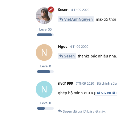
Sesen
4 Th09 2020
VietAnhNguyen
max x5 thôi 
Level
55
Ngoc
4 Th09 2020
N
Sesen
thanks bác nhiều nha.
Level
0
nvd1999
7 Th09 2020
Đã chỉnh sửa
N
ghép hộ mình x10 ạ [
ĐĂNG NHẬP 
Level
0
Sesen
đã trả lời bài viết này.