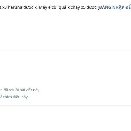
 x3 haruna được k. Máy e cùi quá k chạy x5 được [
ĐĂNG NHẬP ĐỂ
on
đã trả lời bài viết này.
ã thích điều này
.