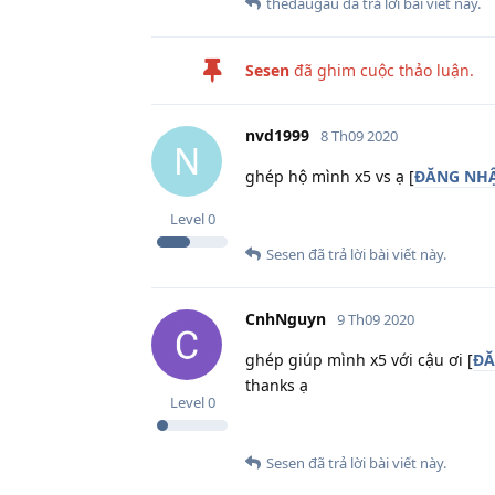
thedaugau
đã trả lời bài viết này.
Sesen
đã ghim cuộc thảo luận.
nvd1999
8 Th09 2020
N
ghép hộ mình x5 vs ạ [
ĐĂNG NHẬ
Level
0
Sesen
đã trả lời bài viết này.
CnhNguyn
9 Th09 2020
ghép giúp mình x5 với cậu ơi [
ĐĂ
thanks ạ
Level
0
Sesen
đã trả lời bài viết này.