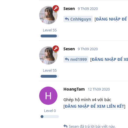
Sesen
9 Th09 2020
CnhNguyn
[
ĐĂNG NHẬP ĐỂ 
Level
55
Sesen
9 Th09 2020
nvd1999
[
ĐĂNG NHẬP ĐỂ XE
Level
55
HoangTam
12 Th09 2020
Ghép hộ mình x4 với bác
[
ĐĂNG NHẬP ĐỂ XEM LIÊN KẾT
]
Level
0
Sesen
đã trả lời bài viết này.