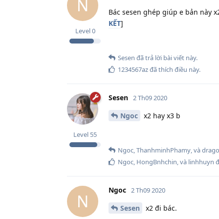
N
Bác sesen ghép giúp e bản này x2
KẾT
]
Level
0
Sesen
đã trả lời bài viết này.
1234567az
đã thích điều này
.
Sesen
2 Th09 2020
Ngoc
x2 hay x3 b
Level
55
Ngoc
,
ThanhminhPhamy
, và
drag
Ngoc
,
HongBnhchin
, và
linhhuyn
đ
Ngoc
2 Th09 2020
N
Sesen
x2 đi bác.