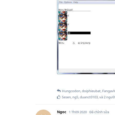
Hungcodon
,
doiphieubat
,
Fangavl
Sesen
,
ngS
,
duanct0103
, và
2
người
Ngoc
1 Th09 2020
Đã chỉnh sửa