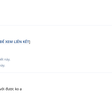
ĐỂ XEM LIÊN KẾT
]
iết này.
này
.
với được ko ạ