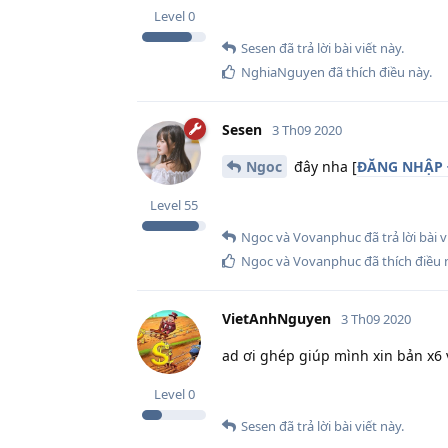
Level
0
Sesen
đã trả lời bài viết này.
NghiaNguyen
đã thích điều này
.
Sesen
3 Th09 2020
Ngoc
đây nha [
ĐĂNG NHẬP 
Level
55
Ngoc
và
Vovanphuc
đã trả lời bài v
Ngoc
và
Vovanphuc
đã thích điều 
VietAnhNguyen
3 Th09 2020
ad ơi ghép giúp mình xin bản x6 
Level
0
Sesen
đã trả lời bài viết này.