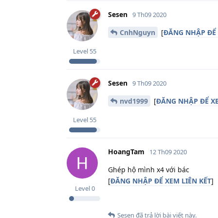
Sesen
9 Th09 2020
CnhNguyn
[
ĐĂNG NHẬP ĐỂ 
Level
55
Sesen
9 Th09 2020
nvd1999
[
ĐĂNG NHẬP ĐỂ XE
Level
55
HoangTam
12 Th09 2020
Ghép hộ mình x4 với bác
[
ĐĂNG NHẬP ĐỂ XEM LIÊN KẾT
]
Level
0
Sesen
đã trả lời bài viết này.