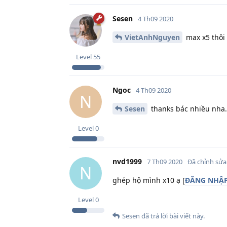
Sesen
4 Th09 2020
VietAnhNguyen
max x5 thôi 
Level
55
Ngoc
4 Th09 2020
N
Sesen
thanks bác nhiều nha.
Level
0
nvd1999
7 Th09 2020
Đã chỉnh sửa
N
ghép hộ mình x10 ạ [
ĐĂNG NHẬP 
Level
0
Sesen
đã trả lời bài viết này.