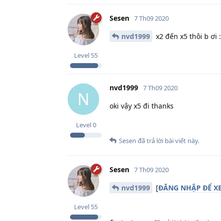
Sesen
7 Th09 2020
nvd1999
x2 đến x5 thôi b ơi 
Level
55
nvd1999
7 Th09 2020
N
oki vậy x5 đi thanks
Level
0
Sesen
đã trả lời bài viết này.
Sesen
7 Th09 2020
nvd1999
[
ĐĂNG NHẬP ĐỂ XE
Level
55