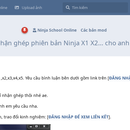
line
Upload ảnh
Ninja School Online
Các bản mod
hận ghép phiên bản Ninja X1 X2... cho an
x2,x3,x4,x5. Yêu cầu bình luận bên dưới gồm link trên [
ĐĂNG NHẬ
ỉ nhận ghép thôi nhé ae.
 anh em yêu cầu nha.
 trao đổi kinh nghiệm: [
ĐĂNG NHẬP ĐỂ XEM LIÊN KẾT
].