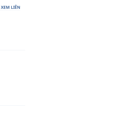
 XEM LIÊN
Trả lời
Trả lời