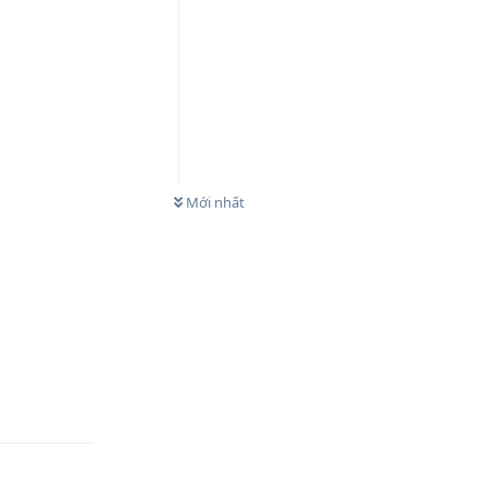
0
CHƯA XEM
Mới nhất
Trả lời