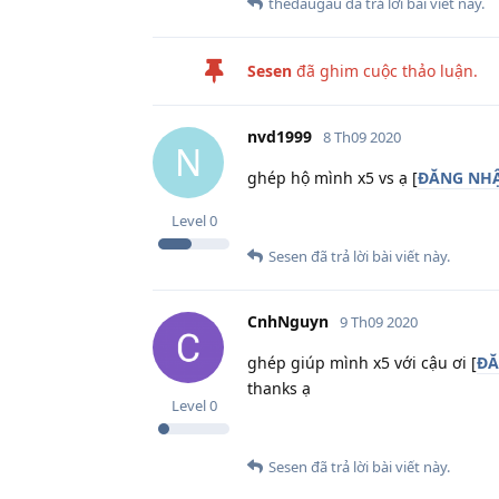
thedaugau
đã trả lời bài viết này.
Sesen
đã ghim cuộc thảo luận.
nvd1999
8 Th09 2020
N
ghép hộ mình x5 vs ạ [
ĐĂNG NHẬ
Level
0
Sesen
đã trả lời bài viết này.
CnhNguyn
9 Th09 2020
ghép giúp mình x5 với cậu ơi [
ĐĂ
thanks ạ
Level
0
Sesen
đã trả lời bài viết này.