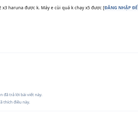
 x3 haruna được k. Máy e cùi quá k chạy x5 được [
ĐĂNG NHẬP ĐỂ
on
đã trả lời bài viết này.
ã thích điều này
.