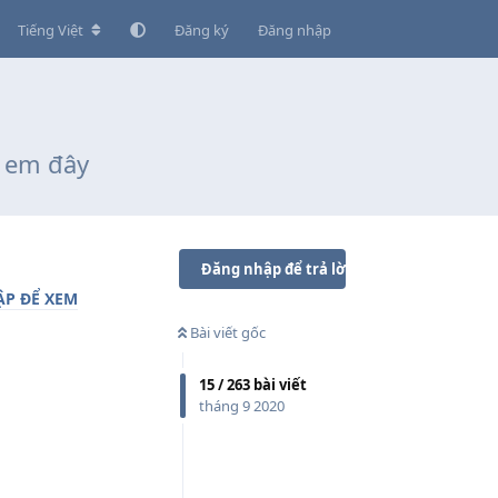
Tiếng Việt
Đăng ký
Đăng nhập
h em đây
Đăng nhập để trả lời
P ĐỂ XEM
Bài viết gốc
15
/
263
bài viết
tháng 9 2020