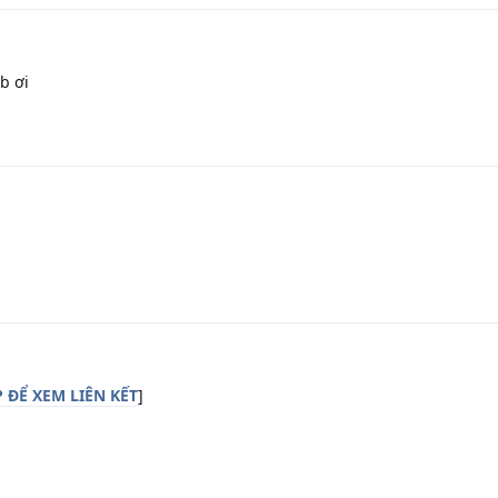
b ơi
ĐỂ XEM LIÊN KẾT
]