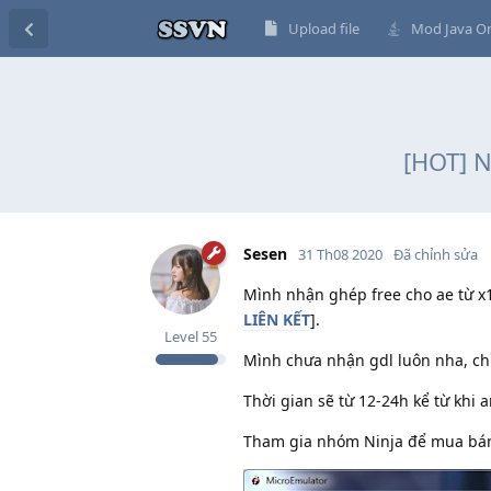
Upload file
Mod Java On
[HOT] N
Sesen
31 Th08 2020
Đã chỉnh sửa
Mình nhận ghép free cho ae từ x1,
LIÊN KẾT
].
Level
55
Mình chưa nhận gdl luôn nha, ch
Thời gian sẽ từ 12-24h kể từ khi
Tham gia nhóm Ninja để mua bán,