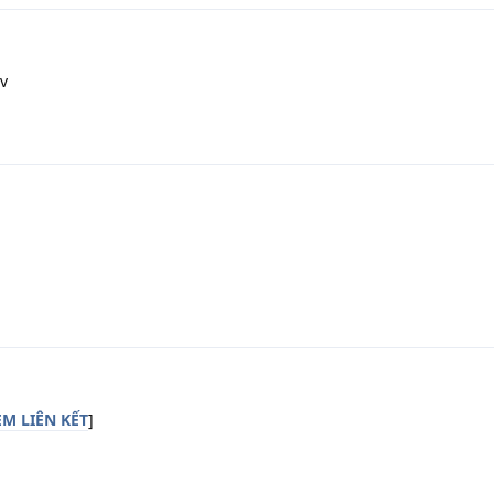
:v
M LIÊN KẾT
]