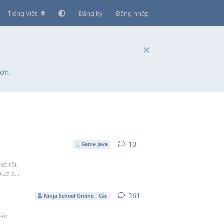
Tiếng Việt
Đăng ký
Đăng nhập
ơn.
10
10
câu trả lời
Game Java
ết rồi,
xưa a...
261
261
câu trả lời
Ninja School Online
Các bản mod
rên