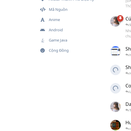
[ĐĂ
Thờ
Mã Nguồn
Cú
Anime
Android
Nhi
chư
Game Java
Sh
Cộng Đồng
H
Sh
Co
Da
Hư