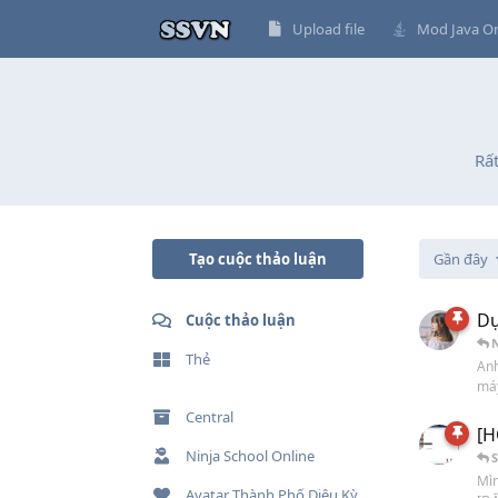
Upload file
Mod Java On
Rấ
Tạo cuộc thảo luận
Gần đây
Dự
Cuộc thảo luận
Thẻ
Anh
máy
Central
[H
Ninja School Online
Mìn
Avatar Thành Phố Diệu Kỳ