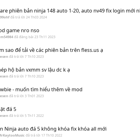
are phiên bản ninja 148 auto 1-20, auto nv49 fix login mới 
99ohf
đã trả lời
24 Th03 2024
d game nro nso
am54984
đã đăng bài
23 Th11 2023
m sao để tải về các phiên bản trên fless.us ạ
Sesen
đã trả lời
7 Th10 2023
ép hộ bản vxmm sv lậu dc k ạ
Sesen
đã trả lời
7 Th10 2023
wbie - muốn tìm hiểu thêm về mod
Sesen
đã trả lời
3 Th01 2023
ặt đá 5
Sesen
đã trả lời
5 Th11 2022
n Ninja auto đá 5 không khóa fix khóa all mới
MrKaytooMusic
đã trả lời
17 Th10 2022