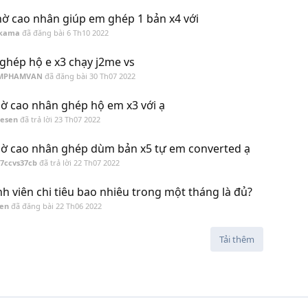
ờ cao nhân giúp em ghép 1 bản x4 với
ikama
đã đăng bài
6 Th10 2022
 ghép hộ e x3 chạy j2me vs
MPHAMVAN
đã đăng bài
30 Th07 2022
ờ cao nhân ghép hộ em x3 với ạ
Sesen
đã trả lời
23 Th07 2022
ờ cao nhân ghép dùm bản x5 tự em converted ạ
7ccvs37cb
đã trả lời
22 Th07 2022
nh viên chi tiêu bao nhiêu trong một tháng là đủ?
sen
đã đăng bài
22 Th06 2022
Tải thêm