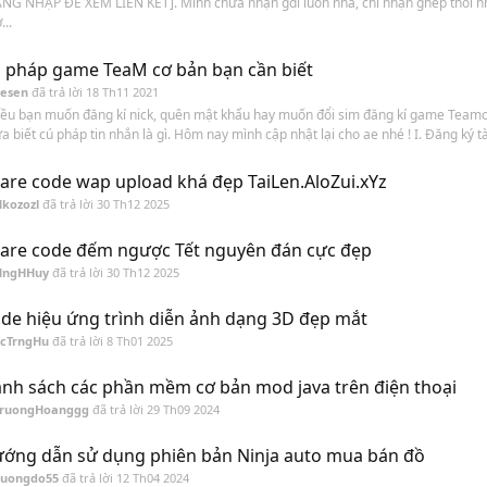
NG NHẬP ĐỂ XEM LIÊN KẾT]. Mình chưa nhận gdl luôn nha, chỉ nhận ghép thôi n
...
 pháp game TeaM cơ bản bạn cần biết
Sesen
đã trả lời
18 Th11 2021
ều bạn muốn đăng kí nick, quên mật khẩu hay muốn đổi sim đăng kí game Teamo
a biết cú pháp tin nhắn là gì. Hôm nay mình cập nhật lại cho ae nhé ! I. Đăng ký tài
are code wap upload khá đẹp TaiLen.AloZui.xYz
kozozl
đã trả lời
30 Th12 2025
are code đếm ngược Tết nguyên đán cực đẹp
HngHHuy
đã trả lời
30 Th12 2025
de hiệu ứng trình diễn ảnh dạng 3D đẹp mắt
LcTrngHu
đã trả lời
8 Th01 2025
nh sách các phần mềm cơ bản mod java trên điện thoại
TruongHoanggg
đã trả lời
29 Th09 2024
ớng dẫn sử dụng phiên bản Ninja auto mua bán đồ
cuongdo55
đã trả lời
12 Th04 2024