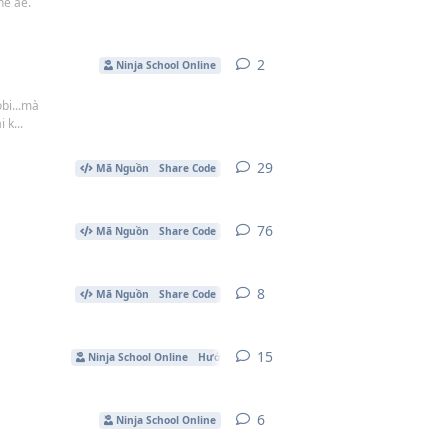
hé ae.
2
2
câu trả lời
Ninja School Online
bi...mà
 k...
29
29
câu trả lời
Mã Nguồn
Share Code
76
76
câu trả lời
Mã Nguồn
Share Code
8
8
câu trả lời
Mã Nguồn
Share Code
15
15
câu trả lời
Ninja School Online
Hướng Dẫn Mod Game
6
6
câu trả lời
Ninja School Online