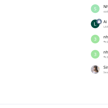
Nh
S
siz
Ai
LA
nh
3
nh
3
3
Si
Se