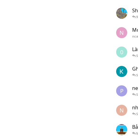
Sh
9
Mo
N
nc
Là
0
Gh
ne
P
nh
N
Bả