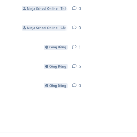
0
0
câu trả lời
Ninja School Online
Thảo luận
0
0
câu trả lời
Ninja School Online
Các bản mod
1
1
câu trả lời
Cộng Đồng
5
5
câu trả lời
Cộng Đồng
0
0
câu trả lời
Cộng Đồng