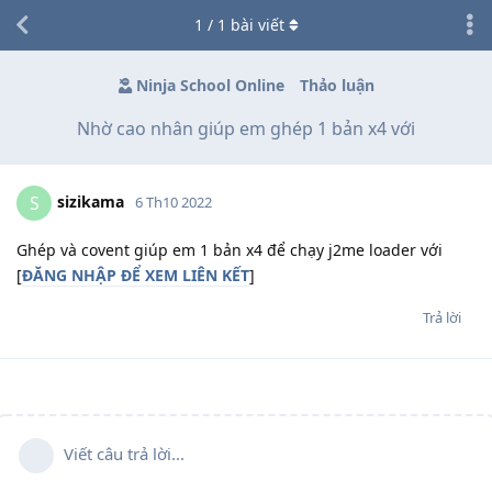
1
/
1
bài viết
Ninja School Online
Thảo luận
Nhờ cao nhân giúp em ghép 1 bản x4 với
sizikama
S
6 Th10 2022
Ghép và covent giúp em 1 bản x4 để chạy j2me loader với
[
ĐĂNG NHẬP ĐỂ XEM LIÊN KẾT
]
Trả lời
Viết câu trả lời...