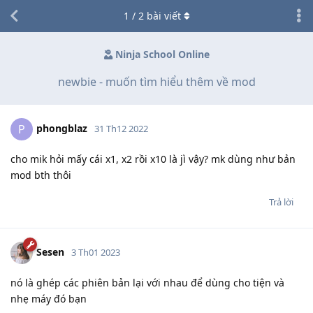
1
/
2
bài viết
Ninja School Online
newbie - muốn tìm hiểu thêm về mod
phongblaz
P
31 Th12 2022
cho mik hỏi mấy cái x1, x2 rồi x10 là jì vậy? mk dùng như bản
mod bth thôi
Trả lời
Sesen
3 Th01 2023
nó là ghép các phiên bản lại với nhau để dùng cho tiện và
nhẹ máy đó bạn