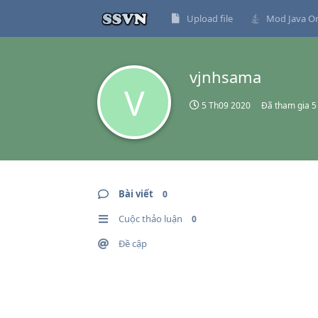
Upload file
Mod Java On
vjnhsama
V
5 Th09 2020
Đã tham gia
5
Bài viết
0
Cuộc thảo luận
0
Đề cập