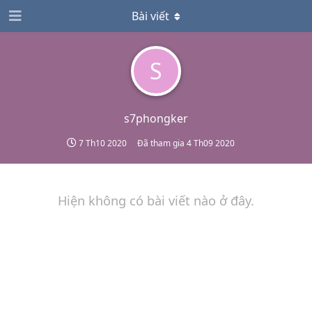
Bài viết
S
s7phongker
7 Th10 2020
Đã tham gia
4 Th09 2020
Hiện không có bài viết nào ở đây.