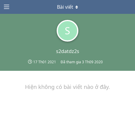
Bài viết
S
s2datdz2s
17 Th01 2021
Đã tham gia
3 Th09 2020
Hiện không có bài viết nào ở đây.