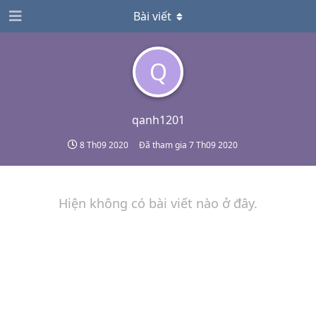
Bài viết
Q
qanh1201
8 Th09 2020
Đã tham gia
7 Th09 2020
Hiện không có bài viết nào ở đây.