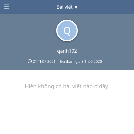
Bài viết
Q
qanh102
21 Th07 2021
Đã tham gia
8 Th09 2020
Hiện không có bài viết nào ở đây.