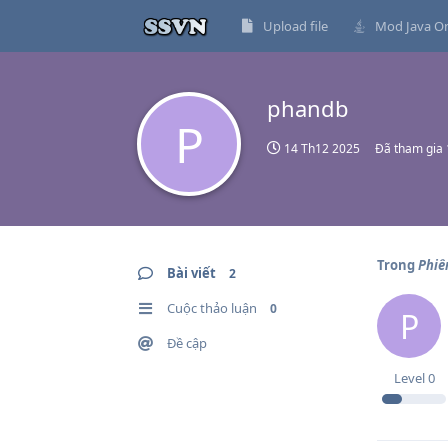
Upload file
Mod Java On
phandb
P
14 Th12 2025
Đã tham gia
Trong
Phiê
Bài viết
2
Cuộc thảo luận
0
P
Đề cập
Level
0