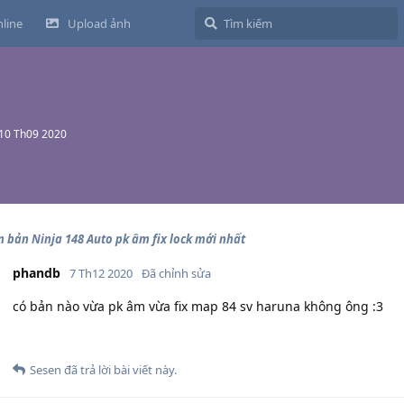
line
Upload ảnh
10 Th09 2020
n bản Ninja 148 Auto pk âm fix lock mới nhất
phandb
7 Th12 2020
Đã chỉnh sửa
có bản nào vừa pk âm vừa fix map 84 sv haruna không ông :3
Sesen
đã trả lời bài viết này.