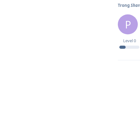
Trong
Shar
P
Level
0