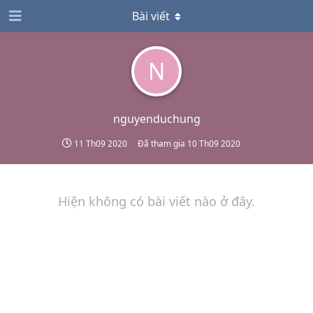
Bài viết
N
nguyenduchung
11 Th09 2020
Đã tham gia
10 Th09 2020
Hiện không có bài viết nào ở đây.