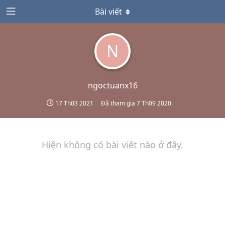
Bài viết
N
ngoctuanx16
17 Th03 2021
Đã tham gia
7 Th09 2020
Hiện không có bài viết nào ở đây.