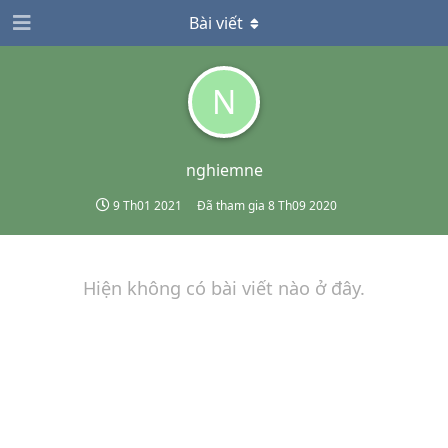
Bài viết
N
nghiemne
9 Th01 2021
Đã tham gia
8 Th09 2020
Hiện không có bài viết nào ở đây.