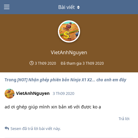
Bài viết
VietAnhNguyen
3 Th09 2020
Đã tham gia
3 Th09 2020
Trong
[HOT] Nhận ghép phiên bản Ninja X1 X2... cho anh em đây
VietAnhNguyen
3 Th09 2020
ad ơi ghép giúp mình xin bản x6 với được ko ạ
Trả lời
Sesen
đã trả lời bài viết này.