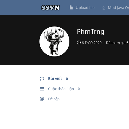
Upload file
Mod Java On
PhmTrng
6 Th09 2020
Đã tham gia
6
Bài viết
0
Cuộc thảo luận
0
Đề cập