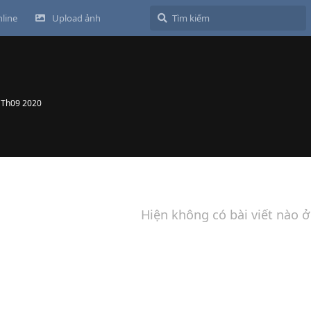
line
Upload ảnh
 Th09 2020
Hiện không có bài viết nào ở