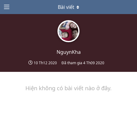
Bài viết
NguynKha
10 Th12 2020
Đã tham gia
4 Th09 2020
Hiện không có bài viết nào ở đây.