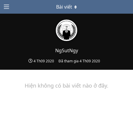
Bài viết
NgSutNgy
4 Th09 2020
Đã tham gia
4 Th09 2020
Hiện không có bài viết nào ở đây.