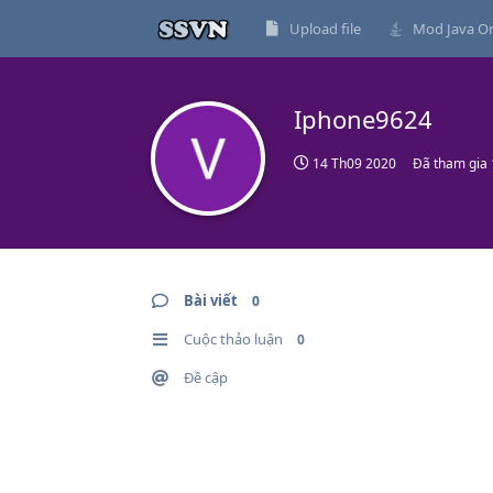
Upload file
Mod Java On
Iphone9624
14 Th09 2020
Đã tham gia
Bài viết
0
Cuộc thảo luận
0
Đề cập