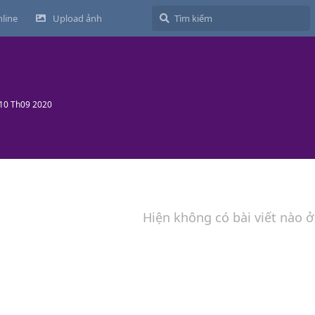
line
Upload ảnh
10 Th09 2020
Hiện không có bài viết nào ở