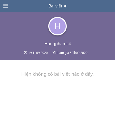
Bài viết
H
Hungphamc4
19 Th09 2020
Đã tham gia
5 Th09 2020
Hiện không có bài viết nào ở đây.