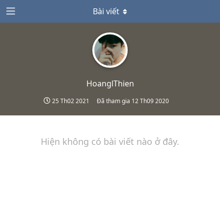
Bài viết
HoanglThien
25 Th02 2021
Đã tham gia
12 Th09 2020
Hiện không có bài viết nào ở đây.