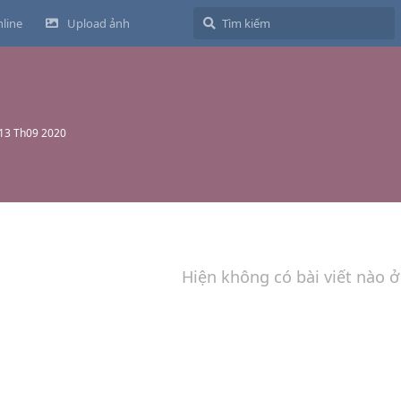
line
Upload ảnh
13 Th09 2020
Hiện không có bài viết nào ở