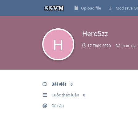
Upload file
Mod Java On
Hero5zz
H
17 Th09 2020
Đã tham gia
Bài viết
0
Cuộc thảo luận
0
Đề cập