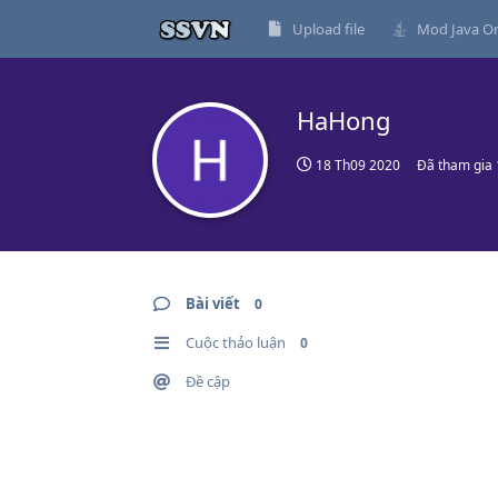
Upload file
Mod Java On
HaHong
18 Th09 2020
Đã tham gia
Bài viết
0
Cuộc thảo luận
0
Đề cập