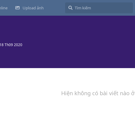
line
Upload ảnh
18 Th09 2020
Hiện không có bài viết nào ở