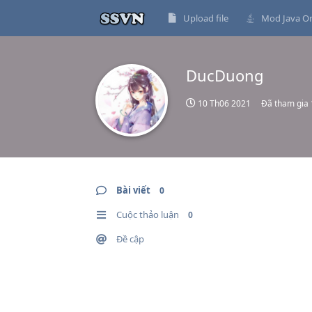
Upload file
Mod Java On
DucDuong
10 Th06 2021
Đã tham gia
Bài viết
0
Cuộc thảo luận
0
Đề cập