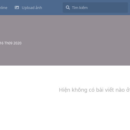
line
Upload ảnh
16 Th09 2020
Hiện không có bài viết nào ở