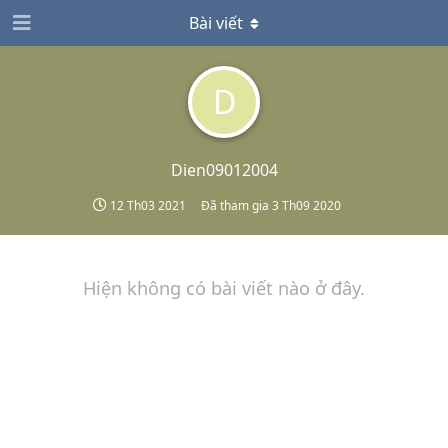
Bài viết
D
Dien09012004
12 Th03 2021
Đã tham gia
3 Th09 2020
Hiện không có bài viết nào ở đây.