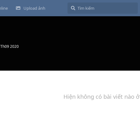
line
Upload ảnh
 Th09 2020
Hiện không có bài viết nào ở