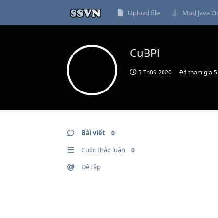
Upload file
Mod Java On
CuBPl
5 Th09 2020
Đã tham gia
5
Bài viết
0
Cuộc thảo luận
0
Đề cập