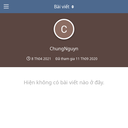
Bài viết
ChungNguyn
8 Th04 2021
Đã tham gia
11 Th09 2020
Hiện không có bài viết nào ở đây.