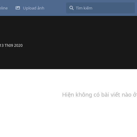
line
Upload ảnh
13 Th09 2020
Hiện không có bài viết nào ở