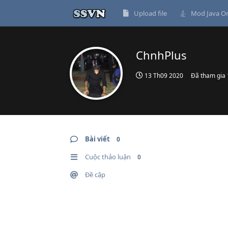
Upload file
Mod Java On
ChnhPlus
13 Th09 2020
Đã tham gia
Bài viết
0
Cuộc thảo luận
0
Đề cập