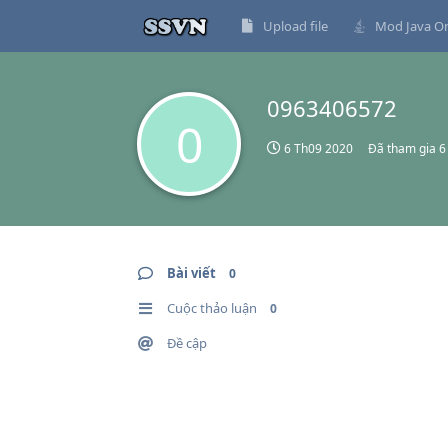
Upload file
Mod Java On
0963406572
0
6 Th09 2020
Đã tham gia
6
Bài viết
0
Cuộc thảo luận
0
Đề cập